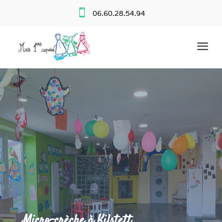

06.60.28.54.94
a
Micro-crèche à Kilstett